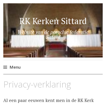
RK Kerken Sittard
Website van de parochie federatie
Sittard
Menu
Skip
Privacy-verklaring
to
content
Al een paar eeuwen kent men in de RK Kerk