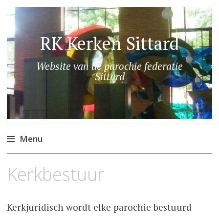
RK Kerken Sittard
Website van de parochie federatie
Sittard
Menu
Skip
Kerkbestuur
to
content
Kerkjuridisch wordt elke parochie bestuurd