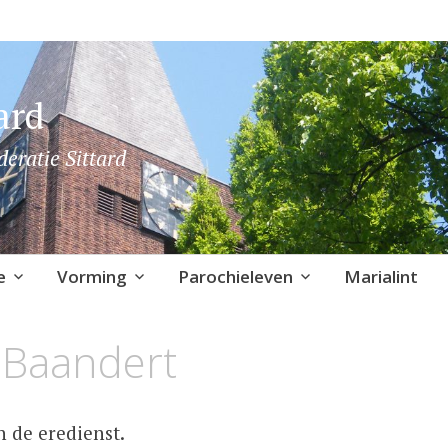
ard
deratie Sittard
e
Vorming
Parochieleven
Marialint
 Baandert
n de eredienst.