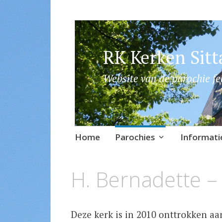
RK Kerken Sitt
Website van de parochie fe
Skip
Home
Parochies
Informati
to
content
H. Bernadette –
Deze kerk is in 2010 onttrokken aa